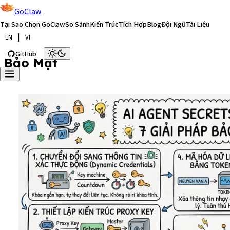
GoClaw
Tại Sao Chọn GoClaw
So Sánh
Kiến Trúc
Tích Hợp
Blog
Đội Ngũ
Tài Liệu
|
EN
VI
GitHub
Bắt Đầu Ngay
Bảo Mật