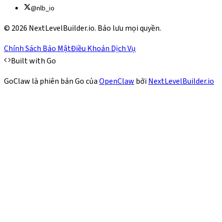
@nlb_io
©
2026 NextLevelBuilder.io. Bảo lưu mọi quyền.
Chính Sách Bảo Mật
Điều Khoản Dịch Vụ
Built with Go
GoClaw là phiên bản Go của
OpenClaw
bởi
NextLevelBuilder.io