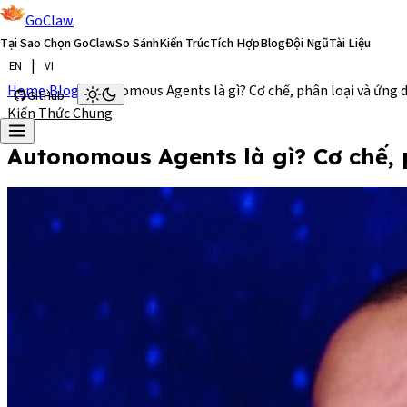
GoClaw
Tại Sao Chọn GoClaw
So Sánh
Kiến Trúc
Tích Hợp
Blog
Đội Ngũ
Tài Liệu
|
EN
VI
Home
›
Blog
›
Autonomous Agents là gì? Cơ chế, phân loại và ứng 
GitHub
Bắt Đầu Ngay
Kiến Thức Chung
Autonomous Agents là gì? Cơ chế,