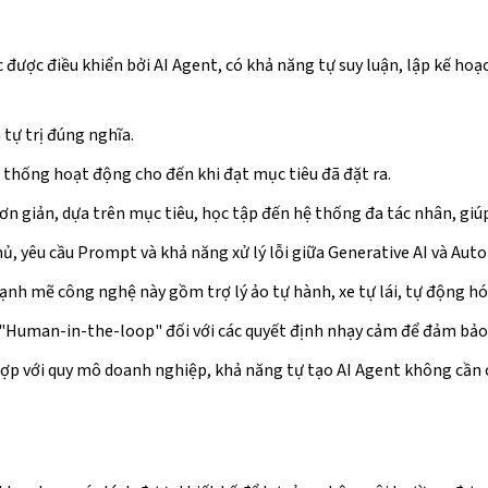
iệc được điều khiển bởi AI Agent, có khả năng tự suy luận, lập kế h
tự trị đúng nghĩa.
 thống hoạt động cho đến khi đạt mục tiêu đã đặt ra.
 đơn giản, dựa trên mục tiêu, học tập đến hệ thống đa tác nhân, gi
chủ, yêu cầu Prompt và khả năng xử lý lỗi giữa Generative AI và A
ạnh mẽ công nghệ này gồm trợ lý ảo tự hành, xe tự lái, tự động 
"Human-in-the-loop" đối với các quyết định nhạy cảm để đảm bảo
hợp với quy mô doanh nghiệp, khả năng tự tạo AI Agent không cần c